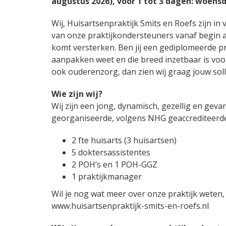
augustus 2026), voor 1 tot 3 dagen: woens
Wij, Huisartsenpraktijk Smits en Roefs zijn i
van onze praktijkondersteuners vanaf begin 
komt versterken. Ben jij een gediplomeerde pr
aanpakken weet en die breed inzetbaar is vo
ook ouderenzorg, dan zien wij graag jouw soll
Wie zijn wij?
Wij zijn een jong, dynamisch, gezellig en gev
georganiseerde, volgens NHG geaccrediteerde 
2 fte huisarts (3 huisartsen)
5 doktersassistentes
2 POH’s en 1 POH-GGZ
1 praktijkmanager
Wil je nog wat meer over onze praktijk weten,
www.huisartsenpraktijk-smits-en-roefs.nl