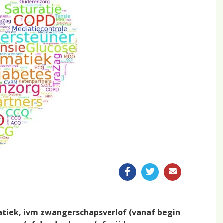
n
Uitslag van een onderzoek
Meting doorgeven
Reisvaccinatie
Bloed laten prikken
tiek, ivm zwangerschapsverlof (vanaf begin