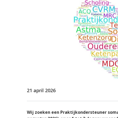
Toestemming regele
Huisregels
21 april 2026
Wij zoeken een Praktijkondersteuner soma