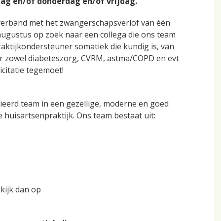
dag en/of donderdag en/of vrijdag.
n verband met het zwangerschapsverlof van één
augustus op zoek naar een collega die ons team
aktijkondersteuner somatiek die kundig is, van
or zowel diabeteszorg, CVRM, astma/COPD en evt
icitatie tegemoet!
arieerd team in een gezellige, moderne en goed
huisartsenpraktijk. Ons team bestaat uit:
 kijk dan op