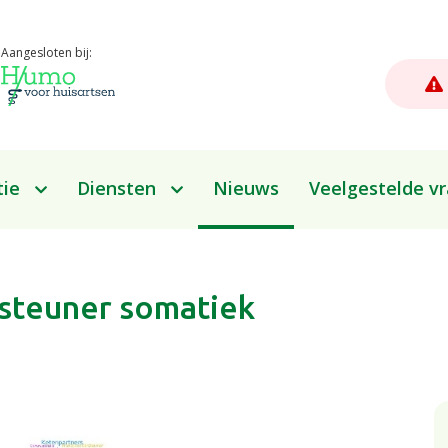
Aangesloten bij:
tie
Diensten
Nieuws
Veelgestelde v
Zelf aan de slag
Afspraak maken
rsteuner somatiek
Herhaalrecept bestellen
Een vraag stellen
Uw dossier inzien